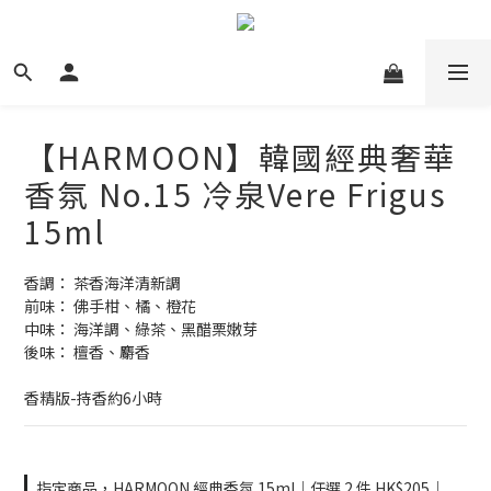
【HARMOON】韓國經典奢華
香氛 No.15 冷泉Vere Frigus
15ml
香調： 茶香海洋清新調 
前味： 佛手柑、橘、橙花
中味： 海洋調、綠茶、黑醋栗嫩芽
後味： 檀香、麝香
香精版-持香約6小時
指定商品，HARMOON 經典香氛 15ml｜任選 2 件 HK$205｜