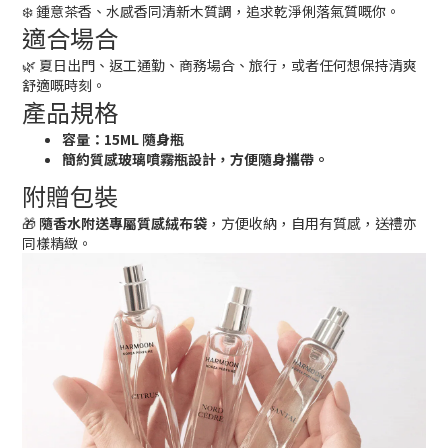
❄️ 鍾意茶香、水感香同清新木質調，追求乾淨俐落氣質嘅你。
適合場合
🌿 夏日出門、返工通勤、商務場合、旅行，或者任何想保持清爽
舒適嘅時刻。
產品規格
容量：15ML 隨身瓶
簡約質感玻璃噴霧瓶設計，方便隨身攜帶。
附贈包裝
🎁
隨香水附送專屬質感絨布袋
，方便收納，自用有質感，送禮亦
同樣精緻。