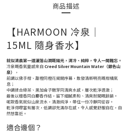
商品描述
【HARMOON 冷泉｜
15ML 隨身香水】
就似清晨第一道灑落山澗嘅陽光，清冷、純粹，令人一聞難忘。
冷泉嘅香氣靈感來自
Creed Silver Mountain Water（銀色山
泉）
，
前調以佛手柑、甜橙同橙花揭開序幕，散發清新明亮嘅柑橘氣
息；
中調揉合綠茶、黑加侖子嫩芽同清爽水感，層次乾淨透澈；
最後以檀香同白麝香作結，留下細膩柔和、清爽耐聞嘅餘韻。
呢款香氣就似山泉流水，清澈純淨，帶住一份冷靜同從容。
乾淨得嚟富有層次，低調卻充滿存在感，令人感覺舒服自在，自
然想靠近。
適合邊個？