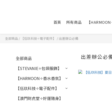
首頁
所有商品
【HARMOO
全部商品
/
【伍玖科技✧電子配件】
/
出差辦公必備
出差辦公必
全部商品
【STEVANIE✧包袋服飾】
【HARMOON✧香水香氛】
【伍玖科技✧電子配件】
【澳門財虎堂✧好運隨身】