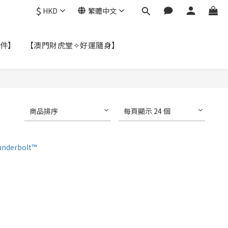
$
HKD
繁體中文
件】
【澳門財虎堂✧好運隨身】
商品排序
每頁顯示 24 個